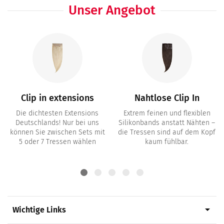
Unser Angebot
Clip in extensions
Nahtlose Clip In
Die dichtesten Extensions
Extrem feinen und flexiblen
Deutschlands! Nur bei uns
Silikonbands anstatt Nähten –
können Sie zwischen Sets mit
die Tressen sind auf dem Kopf
5 oder 7 Tressen wählen
kaum fühlbar.
arrow_drop_down
Wichtige Links