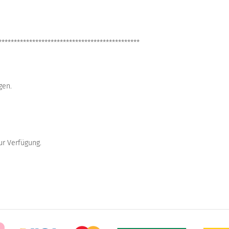
**********************************************
gen.
ur Verfügung.