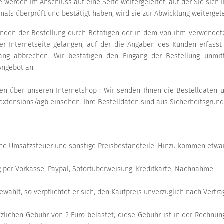
e werden im Anschluss auf eine Seite weitergeleitet, auf der Sie si
ls überprüft und bestätigt haben, wird sie zur Abwicklung weitergele
nden der Bestellung durch Betätigen der in dem von ihm verwendeten
er Internetseite gelangen, auf der die Angaben des Kunden erfasst
gang abbrechen. Wir bestätigen den Eingang der Bestellung unmitt
Angebot an.
gen über unseren Internetshop : Wir senden Ihnen die Bestelldaten
-extensions/agb einsehen. Ihre Bestelldaten sind aus Sicherheitsgründ
iche Umsatzsteuer und sonstige Preisbestandteile. Hinzu kommen etwa
g per Vorkasse, Paypal, Sofortüberweisung, Kreditkarte, Nachnahme.
wählt, so verpflichtet er sich, den Kaufpreis unverzüglich nach Vertra
lichen Gebühr von 2 Euro belastet; diese Gebühr ist in der Rechnung 