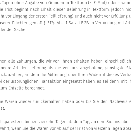
4 Tagen ohne Angabe von Gründen in Textform (z. E-Mail) oder – wenn
 Frist beginnt nach Erhalt dieser Belehrung in Textform, jedoch n
t vor Eingang der ersten Teillieferung) und auch nicht vor Erfüllung 
serer Pflichten gemäß § 312g Abs. 1 Satz 1 BGB in Verbindung mit Art
der der Sache.
nen alle Zahlungen, die wir von Ihnen erhalten haben, einschließlic
andere Art der Lieferung als die von uns angebotene, günstigste St
ckzuzahlen, an dem die Mitteilung über Ihren Widerruf dieses Vertra
i der ursprünglichen Transaktion eingesetzt haben, es sei denn, mit 
ung Entgelte berechnet.
die Waren wieder zurückerhalten haben oder bis Sie den Nachweis 
st.
l spätestens binnen vierzehn Tagen ab dem Tag, an dem Sie uns über 
wahrt, wenn Sie die Waren vor Ablauf der Frist von vierzehn Tagen abs