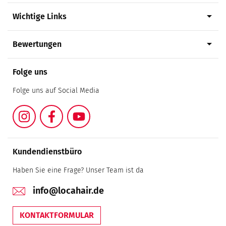
arrow_drop_down
Wichtige Links
arrow_drop_down
Bewertungen
Folge uns
Folge uns auf Social Media
Instagram
Facebook
YouTube
Kundendienstbüro
Haben Sie eine Frage? Unser Team ist da
info@locahair.de
KONTAKTFORMULAR