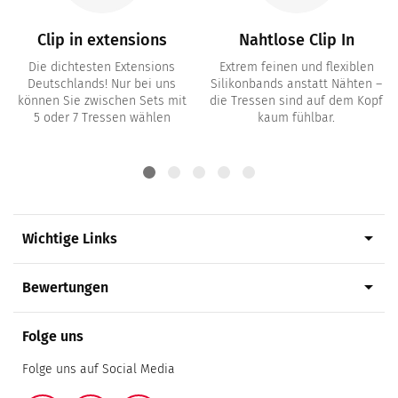
Clip in extensions
Nahtlose Clip In
Die dichtesten Extensions
Extrem feinen und flexiblen
Deutschlands! Nur bei uns
Silikonbands anstatt Nähten –
können Sie zwischen Sets mit
die Tressen sind auf dem Kopf
5 oder 7 Tressen wählen
kaum fühlbar.
arrow_drop_down
Wichtige Links
arrow_drop_down
Bewertungen
Folge uns
Folge uns auf Social Media