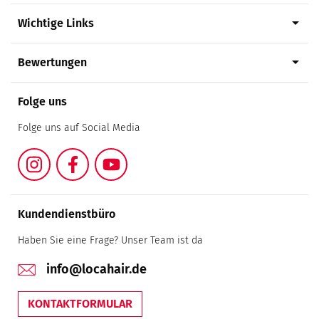
arrow_drop_down
Wichtige Links
arrow_drop_down
Bewertungen
Folge uns
Folge uns auf Social Media
Instagram
Facebook
YouTube
Kundendienstbüro
Haben Sie eine Frage? Unser Team ist da
info@locahair.de
KONTAKTFORMULAR