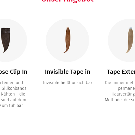
se Clip In
Invisible Tape in
Tape Exte
m feinen und
Invisible heißt unsichtbar
Die immer mehr
n Silikonbands
permane
 Nähten – die
Haarverläng
 sind auf dem
Methode, die so
aum fühlbar.