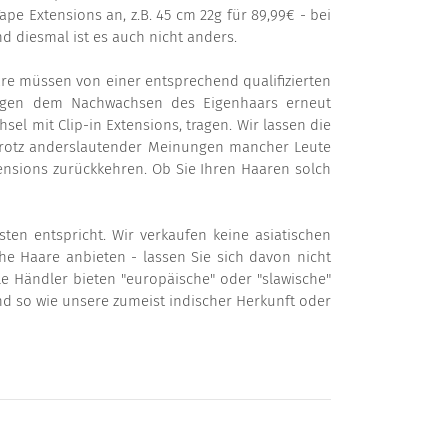
pe Extensions an, z.B. 45 cm 22g für 89,99€ - bei
nd diesmal ist es auch nicht anders.
re müssen von einer entsprechend qualifizierten
wegen dem Nachwachsen des Eigenhaars erneut
el mit Clip-in Extensions, tragen. Wir lassen die
 trotz anderslautender Meinungen mancher Leute
nsions zurückkehren. Ob Sie Ihren Haaren solch
en entspricht. Wir verkaufen keine asiatischen
e Haare anbieten - lassen Sie sich davon nicht
le Händler bieten "europäische" oder "slawische"
nd so wie unsere zumeist indischer Herkunft oder