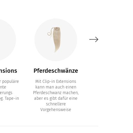
nsions
Pferdeschwänze
Bondings
 populäre
Mit Clip-in Extensions
Permanente
nte
kann man auch einen
Haarverlängerung 
erungs
Pferdeschwanz machen,
Keratin Bondings
g. Tape-in
aber es gibt dafür eine
schnellere
Vorgehensweise