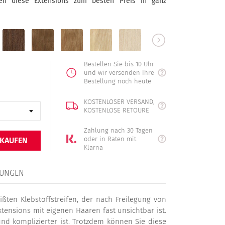
ten diese Extensions zum besten Preis in ganz
6
8
16
22
613
60
braun
naturbraun
hellbraun
dunkelblond
mittelblond
hellblond
platinblond
Bestellen Sie bis 10 Uhr
und wir versenden Ihre
Bestellung noch heute
KOSTENLOSER VERSAND,
KOSTENLOSE RETOURE
Zahlung nach 30 Tagen
oder in Raten mit
 KAUFEN
Klarna
UNGEN
ßten Klebstoffstreifen, der nach Freilegung von
tensions mit eigenen Haaren fast unsichtbar ist.
 und komplizierter ist. Trotzdem können Sie diese