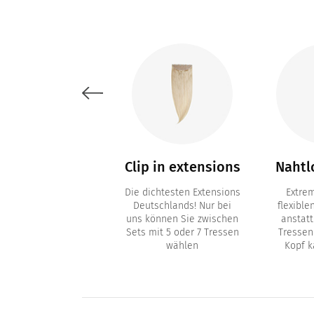
lege & Zubehör
Clip in extensions
Nahtlo
rpflegeprodukte und
Die dichtesten Extensions
Extre
behör wie Clips und
Deutschlands! Nur bei
flexible
rsatzklebestreifen
uns können Sie zwischen
anstatt
(Tapes)
Sets mit 5 oder 7 Tressen
Tressen
wählen
Kopf k