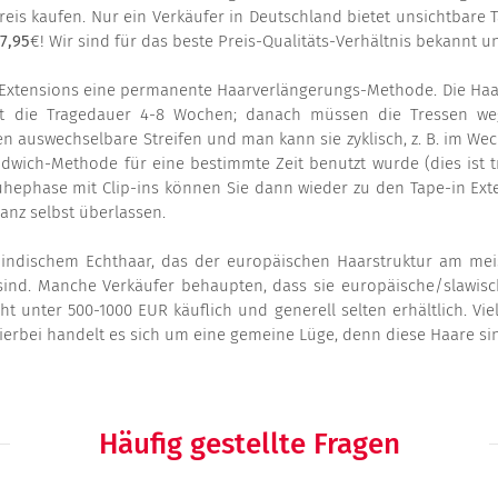
reis kaufen. Nur ein Verkäufer in Deutschland bietet unsichtbare Ta
7,95
€! Wir sind für das beste Preis-Qualitäts-Verhältnis bekannt u
n Extensions eine permanente Haarverlängerungs-Methode. Die Haa
gt die Tragedauer 4-8 Wochen; danach müssen die Tressen 
n auswechselbare Streifen und man kann sie zyklisch, z. B. im Wechs
dwich-Methode für eine bestimmte Zeit benutzt wurde (dies ist
hephase mit Clip-ins können Sie dann wieder zu den Tape-in Exte
anz selbst überlassen.
ndischem Echthaar, das der europäischen Haarstruktur am meist
sind. Manche Verkäufer behaupten, dass sie europäische/slawisch
t unter 500-1000 EUR käuflich und generell selten erhältlich. Vie
ierbei handelt es sich um eine gemeine Lüge, denn diese Haare si
Häufig gestellte Fragen