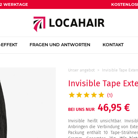
1-2 WERKTAGE
KOSTENLOS
EFFEKT
FRAGEN UND ANTWORTEN
KONTAKT
Unser angebot
Invisible Tape Exte
Invisible Tape Ext
(1)
46,95 €
BEI UNS NUR
Invisible heißt unsichtbar. Invi
Anbringen die Verbindung von Exte
Packung enthält 10 Tape-Strähnen