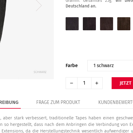
Gramm. Gesamtes 25g.
Wir bie
Deutschland an.
1
1B
2
4
schwarz
schwarzbraun
dunkelbraun
mittel
Farbe
JETZT
REIBUNG
FRAGE ZUM PRODUKT
KUNDENBEWERT
 aber stark verbessert, traditionelle Tapes haben einen geschwei
en so hergestellt, dass nach dem Anbringen die Verbindung von Ex
pe Extensions, da die Herstellungstechnik wesentlich aufwendiger