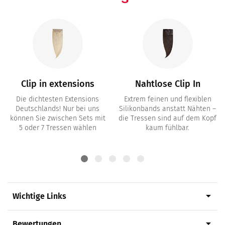
Clip in extensions
Nahtlose Clip In
Die dichtesten Extensions
Extrem feinen und flexiblen
Deutschlands! Nur bei uns
Silikonbands anstatt Nähten –
können Sie zwischen Sets mit
die Tressen sind auf dem Kopf
5 oder 7 Tressen wählen
kaum fühlbar.
arrow_drop_down
Wichtige Links
arrow_drop_down
Bewertungen