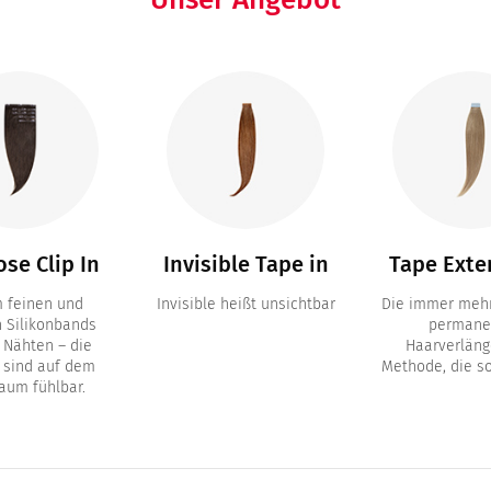
se Clip In
Invisible Tape in
Tape Exte
m feinen und
Invisible heißt unsichtbar
Die immer mehr
n Silikonbands
permane
 Nähten – die
Haarverläng
 sind auf dem
Methode, die so
aum fühlbar.