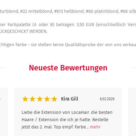
turblond, #22 mittelblond, #613 hellblond, #60 platinblond, #66 sil
ner Farbpalette (A oder B) betragen 3,50 EUR (einschließlich Ver
URÜCKGESCHICKT WERDEN.
ichtigen Farbe - sie stellen keine Qualitätsprobe der von uns verka
Neueste Bewertungen
Kira Gill
6
6.02.2026
Liebe die Extension von LocaHair. die besten
Haare / Extension die ich je hatte. Bestelle
jetzt das 2. mal. Top empf. Farbe...
mehr