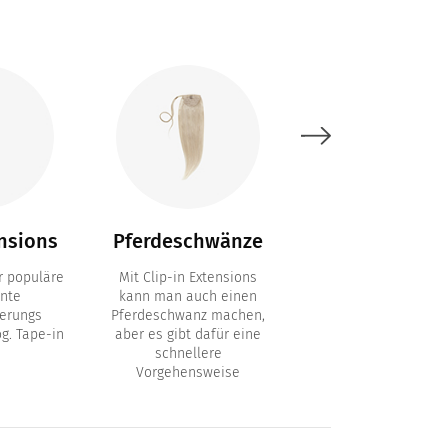
nsions
Pferdeschwänze
Bondings
 populäre
Mit Clip-in Extensions
Permanente
nte
kann man auch einen
Haarverlängerung 
erungs
Pferdeschwanz machen,
Keratin Bondings
g. Tape-in
aber es gibt dafür eine
schnellere
Vorgehensweise