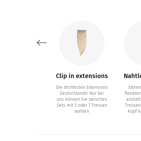
lege & Zubehör
Clip in extensions
Nahtlo
rpflegeprodukte und
Die dichtesten Extensions
Extre
behör wie Clips und
Deutschlands! Nur bei
flexible
rsatzklebestreifen
uns können Sie zwischen
anstatt
(Tapes)
Sets mit 5 oder 7 Tressen
Tressen
wählen
Kopf k