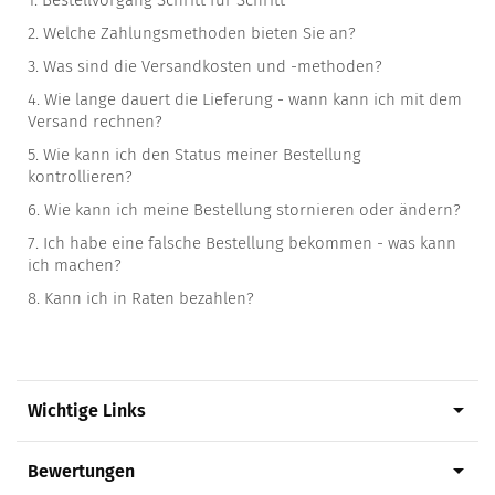
1.
Bestellvorgang Schritt für Schritt
2.
Welche Zahlungsmethoden bieten Sie an?
3.
Was sind die Versandkosten und -methoden?
4.
Wie lange dauert die Lieferung - wann kann ich mit dem
Versand rechnen?
5.
Wie kann ich den Status meiner Bestellung
kontrollieren?
6.
Wie kann ich meine Bestellung stornieren oder ändern?
7.
Ich habe eine falsche Bestellung bekommen - was kann
ich machen?
8.
Kann ich in Raten bezahlen?
arrow_drop_down
Wichtige Links
arrow_drop_down
Bewertungen