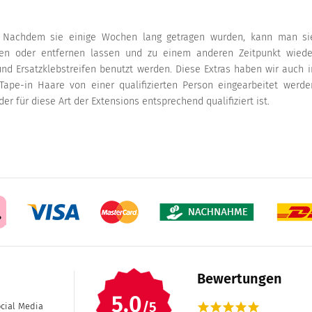
 Nachdem sie einige Wochen lang getragen wurden, kann man si
zen oder entfernen lassen und zu einem anderen Zeitpunkt wiede
nd Ersatzklebstreifen benutzt werden. Diese Extras haben wir auch i
Tape-in Haare von einer qualifizierten Person eingearbeitet werde
er für diese Art der Extensions entsprechend qualifiziert ist.
Bewertungen
5.0
/5
star
star
star
star
star
ocial Media