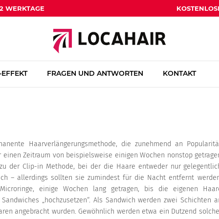
1-2 WERKTAGE
KOSTENLOS
EFFEKT
FRAGEN UND ANTWORTEN
KONTAKT
rmanente Haarverlängerungsmethode, die zunehmend an Popularitä
r einen Zeitraum von beispielsweise einigen Wochen nonstop getrage
u der Clip-in Methode, bei der die Haare entweder nur gelegentlic
h – allerdings sollten sie zumindest für die Nacht entfernt werden
 Microringe, einige Wochen lang getragen, bis die eigenen Haar
e Sandwiches „hochzusetzen“. Als Sandwich werden zwei Schichten a
aaren angebracht wurden. Gewöhnlich werden etwa ein Dutzend solche