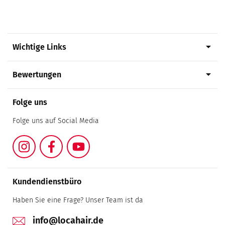
arrow_drop_down
Wichtige Links
arrow_drop_down
Bewertungen
Folge uns
Folge uns auf Social Media
Instagram
Facebook
YouTube
Kundendienstbüro
Haben Sie eine Frage? Unser Team ist da
info@locahair.de