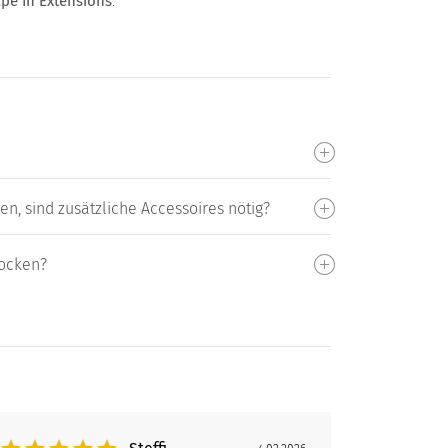
pe In Extensions
.
n, sind zusätzliche Accessoires nötig?
locken?