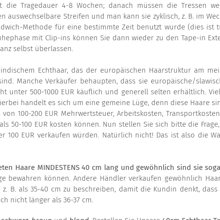
gt die Tragedauer 4-8 Wochen; danach müssen die Tressen 
n auswechselbare Streifen und man kann sie zyklisch, z. B. im Wechs
dwich-Methode für eine bestimmte Zeit benutzt wurde (dies ist
hephase mit Clip-ins können Sie dann wieder zu den Tape-in Exte
anz selbst überlassen.
ndischem Echthaar, das der europäischen Haarstruktur am meist
sind. Manche Verkäufer behaupten, dass sie europäische/slawisch
t unter 500-1000 EUR käuflich und generell selten erhältlich. Vie
ierbei handelt es sich um eine gemeine Lüge, denn diese Haare si
is von 100-200 EUR Mehrwertsteuer, Arbeitskosten, Transportkoste
r als 50-100 EUR kosten können. Nun stellen Sie sich bitte die Frage
r 100 EUR verkaufen würden. Natürlich nicht! Das ist also die Wa
eten Haare MINDESTENS 40 cm lang und gewöhnlich sind sie sogar
ge bewahren können. Andere Händler verkaufen gewöhnlich Haare
e z. B. als 35-40 cm zu beschreiben, damit die Kundin denkt, das
ch nicht länger als 36-37 cm.