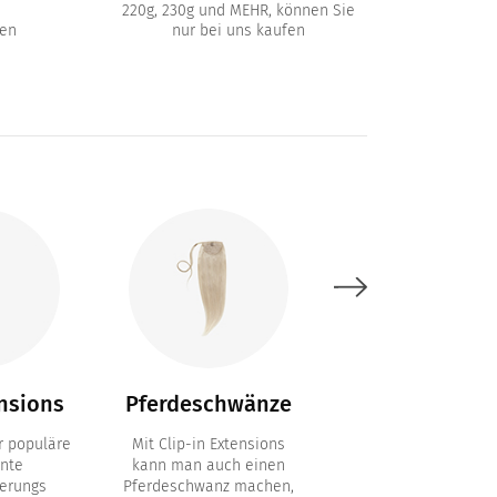
220g, 230g und MEHR, können Sie
en
nur bei uns kaufen
nsions
Pferdeschwänze
Bondings
 populäre
Mit Clip-in Extensions
Permanente
nte
kann man auch einen
Haarverlängerung 
erungs
Pferdeschwanz machen,
Keratin Bondings