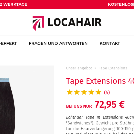
1-2 WERKTAGE
KOSTENLOS
EFFEKT
FRAGEN UND ANTWORTEN
KONTAKT
Unser angebot
Tape Extensions
Tape Extensions 4
(4)
72,95 €
BEI UNS NUR
Echthaar Tape In Extensions 40c
"Sandwiches"). Gewicht pro Sträh
für die Haarverlängerung 100-150 g