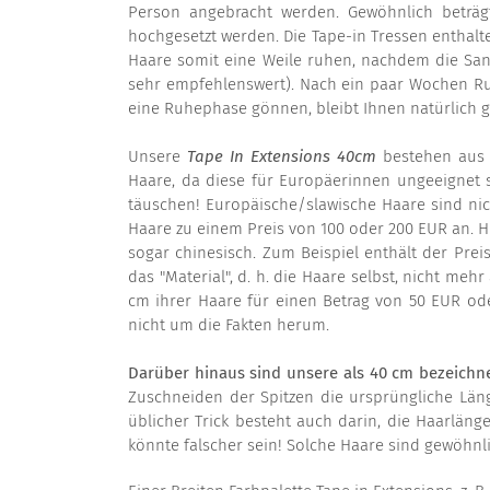
Person angebracht werden. Gewöhnlich beträ
hochgesetzt werden. Die Tape-in Tressen enthalte
Haare somit eine Weile ruhen, nachdem die San
sehr empfehlenswert). Nach ein paar Wochen Ru
eine Ruhephase gönnen, bleibt Ihnen natürlich g
Unsere
Tape In Extensions 40cm
bestehen aus i
Haare, da diese für Europäerinnen ungeeignet 
täuschen! Europäische/slawische Haare sind nich
Haare zu einem Preis von 100 oder 200 EUR an. H
sogar chinesisch. Zum Beispiel enthält der Pre
das "Material", d. h. die Haare selbst, nicht meh
cm ihrer Haare für einen Betrag von 50 EUR ode
nicht um die Fakten herum.
Darüber hinaus sind unsere als 40 cm bezeichn
Zuschneiden der Spitzen die ursprüngliche Län
üblicher Trick besteht auch darin, die Haarläng
könnte falscher sein! Solche Haare sind gewöhnli