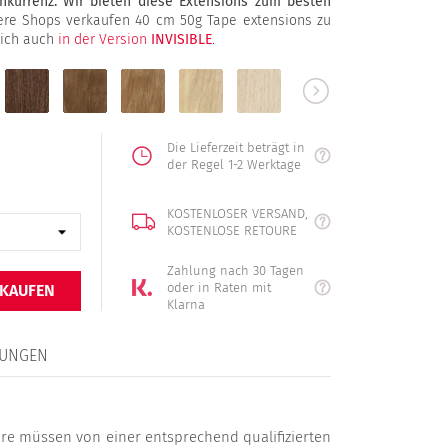
onkurrenz. Wir bieten diese Extensions zum besten
re Shops verkaufen 40 cm 50g Tape extensions zu
lich auch
in der Version
INVISIBLE
.
6
8
16
22
613
60
braun
naturbraun
hellbraun
dunkelblond
mittelblond
hellblond
platinblond
Die Lieferzeit beträgt in
der Regel 1-2 Werktage
KOSTENLOSER VERSAND,
KOSTENLOSE RETOURE
Zahlung nach 30 Tagen
oder in Raten mit
 KAUFEN
Klarna
UNGEN
re müssen von einer entsprechend qualifizierten