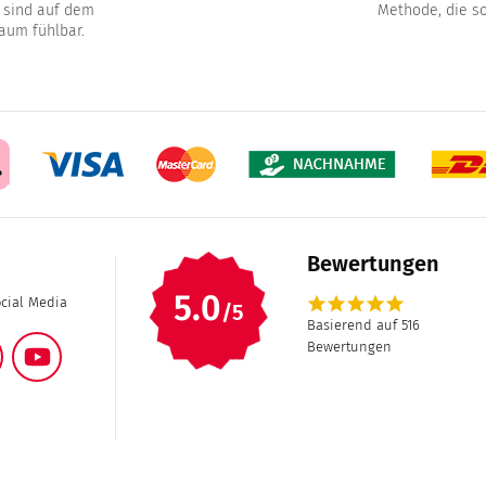
 sind auf dem
Methode, die so
aum fühlbar.
Bewertungen
5.0
star
star
star
star
star
ocial Media
/5
Basierend auf 516
ram
Facebook
YouTube
Bewertungen