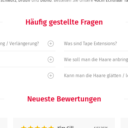
.
schwarz
,
braun
und
blond
. Bestellen Sie Unsere
40cm Echthaar Ta
Häufig gestellte Fragen
ung / Verlängerung?
Was sind Tape Extensions?
Wie soll man die Haare anbringe
Kann man die Haare glätten / 
Neueste Bewertungen