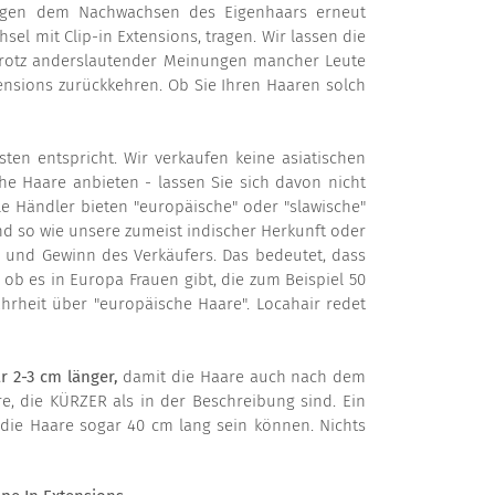
wegen dem Nachwachsen des Eigenhaars erneut
el mit Clip-in Extensions, tragen. Wir lassen die
 trotz anderslautender Meinungen mancher Leute
nsions zurückkehren. Ob Sie Ihren Haaren solch
en entspricht. Wir verkaufen keine asiatischen
e Haare anbieten - lassen Sie sich davon nicht
le Händler bieten "europäische" oder "slawische"
nd so wie unsere zumeist indischer Herkunft oder
n und Gewinn des Verkäufers. Das bedeutet, dass
, ob es in Europa Frauen gibt, die zum Beispiel 50
hrheit über "europäische Haare". Locahair redet
 2-3 cm länger,
damit die Haare auch nach dem
, die KÜRZER als in der Beschreibung sind. Ein
s die Haare sogar 40 cm lang sein können. Nichts