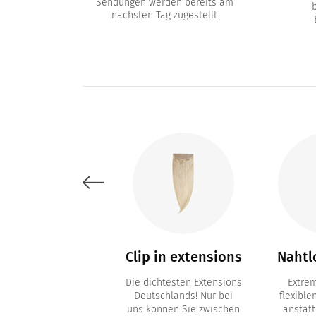
Sendungen werden bereits am
nächsten Tag zugestellt
lege & Zubehör
Clip in extensions
Nahtlo
rpflegeprodukte und
Die dichtesten Extensions
Extre
behör wie Clips und
Deutschlands! Nur bei
flexible
rsatzklebestreifen
uns können Sie zwischen
anstatt