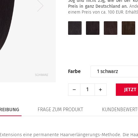
50g und nicht 25g, wie bei der K
Preis in ganz Deutschland an.
Ande
einem Preis von ca. 100 EUR. Erhält
1
1B
2
4
schwarz
schwarzbraun
dunkelbraun
mittel
Farbe
JETZT
REIBUNG
FRAGE ZUM PRODUKT
KUNDENBEWERT
n Extensions eine permanente Haarverlängerungs-Methode. Die Haa